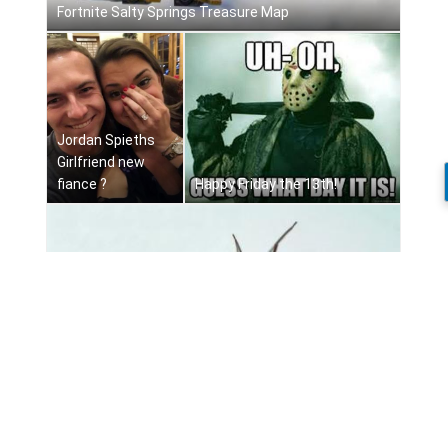
Fortnite Salty Springs Treasure Map
Jordan Spieths
Girlfriend new
fiance ?
Happy Friday the 13th!
Plus inquiétante que le moustique tigre : "la recluse
brune"