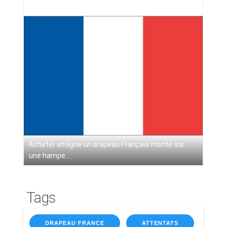
Acheter en ligne un drapeau Français monté sur
une hampe...
Tags
DRAPEAU FRANCE
ATTENTATS