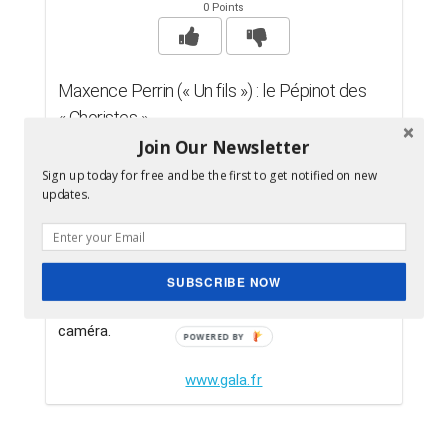
0 Points
Maxence Perrin (« Un fils ») : le Pépi­not des
« Choristes »
Join Our Newsletter
Celui qui crevait l'écran dans Les choristes a
Sign up today for free and be the first to get notified on new
conti­nué de jouer dans la cour des grands,
updates.
comme notam­ment dans Un fils, télé­film drama­
tique avec Michèle Laroque, (diffu­sion mercredi
12 avril, sur France 2). Mais en dépit de son
SUBSCRIBE NOW
physique de jeune premier, Maxence Perrin, 22 ans,
est désor­mais plus souvent derrière que devant la
caméra.
www.gala.fr