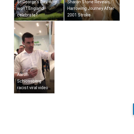
St George's Day: why
Sharon Stone Reveals,
won't England
Harrowing Journey After
celebrate?
2001 Stroke
Aaron
Schlossberg
racist viral video