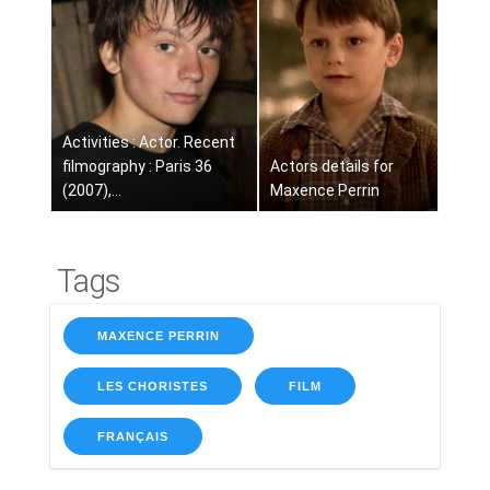
Activities : Actor. Recent
filmography : Paris 36
Actors details for
(2007),...
Maxence Perrin
Tags
MAXENCE PERRIN
LES CHORISTES
FILM
FRANÇAIS