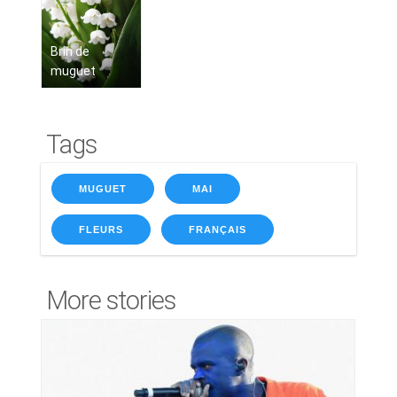
Brin de
muguet
Tags
MUGUET
MAI
FLEURS
FRANÇAIS
More stories