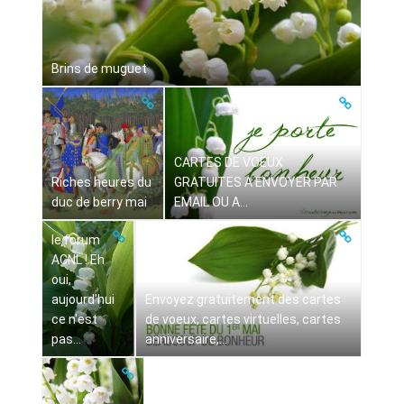
Brins de muguet
CARTES DE VOEUX
Riches heures du
GRATUITES A ENVOYER PAR
duc de berry mai
EMAIL OU A...
le forum
ACNL ! Eh
oui,
aujourd'hui
Envoyez gratuitement des cartes
ce n'est
de voeux, cartes virtuelles, cartes
pas...
anniversaire,...