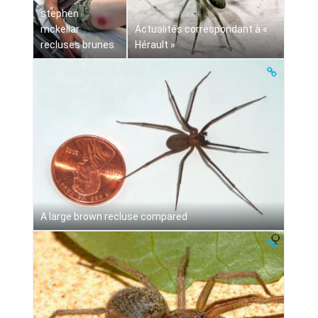
stephen
mckellar
Actualités correspondant à «
recluses brunes
Hérault »
A large brown recluse compared